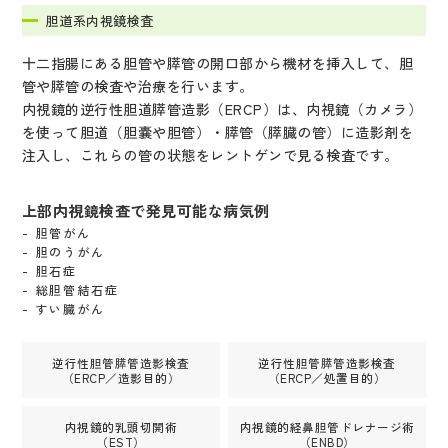
胆道系内視鏡検査
十二指腸にある胆管や膵管の開口部から機材を挿入して、胆
管や膵管の検査や治療を行います。
内視鏡的逆行性胆道膵管造影（ERCP）は、内視鏡（カメラ）
を使って胆道（胆嚢や胆管）・膵管（膵臓の管）に造影剤を
注入し、これらの管の状態をレントゲンで見る検査です。
上部内視鏡検査で発見可能な病気例
胆管がん
胆のうがん
胆石症
総胆管結石症
すい臓がん
逆行性胆管膵管造影検査
逆行性胆管膵管造影検査
（ERCP／造影目的）
（ERCP／処置目的）
内視鏡的乳頭切開術
内視鏡的経鼻胆管ドレナージ術
（EST）
（ENBD）