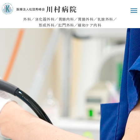
外科／消化器外科／胃腸内科／胃腸外科／乳腺外科／
形成外科／肛門外科／緩和ケア内科