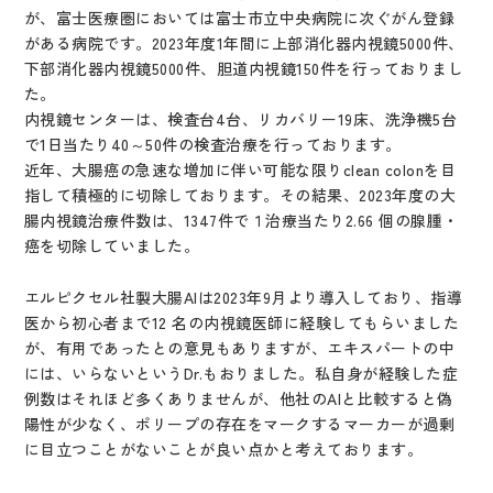
が、富士医療圏においては富士市立中央病院に次ぐがん登録
がある病院です。2023年度1年間に上部消化器内視鏡5000件、
下部消化器内視鏡5000件、胆道内視鏡150件を行っておりまし
た。
内視鏡センターは、検査台4台、リカバリー19床、洗浄機5台
で1日当たり40～50件の検査治療を行っております。
近年、大腸癌の急速な増加に伴い可能な限りclean colonを目
指して積極的に切除しております。その結果、2023年度の大
腸内視鏡治療件数は、1347件で１治療当たり2.66 個の腺腫・
癌を切除していました。
エルピクセル社製大腸AIは2023年9月より導入しており、指導
医から初心者まで12 名の内視鏡医師に経験してもらいました
が、有用であったとの意見もありますが、エキスパートの中
には、いらないというDr.もおりました。私自身が経験した症
例数はそれほど多くありませんが、他社のAIと比較すると偽
陽性が少なく、ポリープの存在をマークするマーカーが過剰
に目立つことがないことが良い点かと考えております。