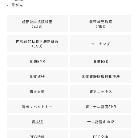
胃がん
超音波内視鏡検査
狭帯域光観察
（EUS）
（NBI）
内視鏡的粘膜下層剥離術
マーキング
（ESD）
食道EMR
食道ESD
食道拡張
食道胃静脈瘤硬化療法
胃止血術
胃アニサキス
胃ポリペクトミー
胃・十二指腸EMR
胃拡張
十二指腸止血術
PEG造設
PEG交換