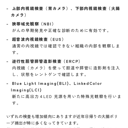
上部内視鏡検査（胃カメラ）、下部内視鏡検査（大腸
カメラ）
狭帯域光観察（NBI）
がんの早期発見や正確な診断のために有効です。
超音波内視鏡検査（EUS）
通常の内視鏡では確認できない組織の内部を観察しま
す。
逆行性胆管膵管造影検査（ERCP）
内視鏡（カメラ）を使って胆道や膵管に造影剤を注入
し、状態をレントゲンで確認します。
Blue Light Imaging(BLI)、LinkedColor
Imaging(LCI)
新たに高出力４LED 光源を用いた特殊光観察を行いま
す。
いずれの検査も増加傾向にありますが近年日帰りの大腸ポリ
ープ摘出が特に多くなってきています。