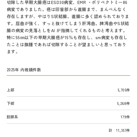
切除した早期大腸癌はESD30病変、EMR ・ポリペクトミー86
病変でありました。癌は回盲部から直腸まで、まんべんなく
存在しますが、やはりS状結腸，直腸に多く認められておりま
す。屈曲が強く、すっと抜けてしまう肝湾曲，脾湾曲やS状結
腸の病変の見落としをAI が指摘してくれるものと考えます。
特に55㎜以下の早期大腸癌が15％も存在し、sm病変も存在し
たことは腺腫であれば切除することが望ましいと思っており
ます。
2025年 内視鏡件数
上部
5,705件
下部
5,268件
胆膵系
179件
計 11,357件