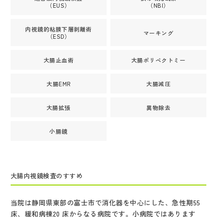
（EUS）
（NBI）
内視鏡的粘膜下層剥離術
マーキング
（ESD）
大腸止血術
大腸ポリペクトミー
大腸EMR
大腸減圧
大腸拡張
異物除去
小腸鏡
大腸内視鏡検査のすすめ
当院は静岡県東部の富士市で消化器を中心にした、急性期55
床、緩和病棟20 床からなる病院です。小病院ではあります