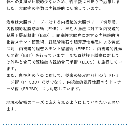
体への負担が比較的少ないため、約半数は日帰りで治療しま
した。大腸癌の半数は内視鏡的に切除しています。
治療は大腸ポリープに対する内視鏡的大腸ポリープ切除術、
内視鏡的粘膜切除術（EMR）、早期大腸癌に対する内視鏡的
粘膜下層剥離術（ESD）、閉塞性大腸癌に対する内視鏡的消
化管ステント留置術、総胆管結石や胆膵悪性疾患による黄疸
に対し内視鏡的胆管ステント留置術（ERBD）、内視鏡的乳頭
切開術（EST）を行っています。また胃粘膜下腫瘍に対して
は外科と合同で腹腔鏡内視鏡合同手術（LECS）も施行してい
ます。
また、急性胆のう炎に対して、従来の経皮経肝胆のうドレナ
ージ術（PTGBD）だけでなく、内視鏡的逆行性胆のうドレナ
ージ術（ERGBD）にも対応しています。
地域の皆様のニーズに応えられるようにしていきたいと思い
ます。