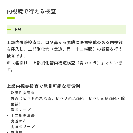
内視鏡で行える検査
上部
上部内視鏡検査は、口や鼻から先端に映像機能のある内視鏡
を挿入し、上部消化管（食道、胃、十二指腸）の観察を行う
検査です。
正式名称は「上部消化管内視鏡検査（胃カメラ）」といいま
す。
上部内視鏡検査で発見可能な病気例
逆流性食道炎
胃炎（ピロリ菌未感染、ピロリ菌現感染、ピロリ菌既感染・除
菌後）
胃ポリープ
十二指腸潰瘍
食道がん
食道ポリープ
胃潰瘍