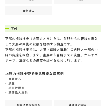
異物除去
下部
下部内視鏡検査（大腸カメラ）とは、肛門から内視鏡を挿入
して大腸の内側の状態を観察する検査です。
下部内視鏡検査では、大腸（結腸と直腸）の内腔と一部の小
腸の内腔を観察します。直腸から盲腸までの炎症、がんやポ
リープ、潰瘍などの病変を調べるために行います。
上部内視鏡検査で発見可能な病気例
大腸がん
腺腫
虚血性腸炎
潰瘍性大腸炎
超音波内視鏡検査
狭帯域光観察