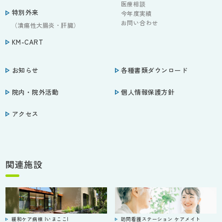
医療相談
特別外来
今年度実績
お問い合わせ
（潰瘍性大腸炎・肝臓）
KM-CART
お知らせ
各種書類ダウンロード
院内・院外活動
個人情報保護方針
アクセス
関連施設
緩和ケア病棟 |いまここ|
訪問看護ステーション ケアメイト