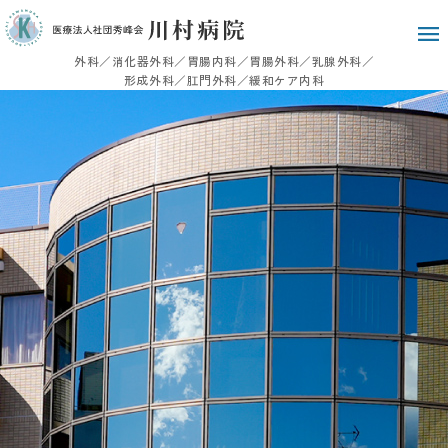
外科／消化器外科／胃腸内科／胃腸外科／乳腺外科／
形成外科／肛門外科／緩和ケア内科