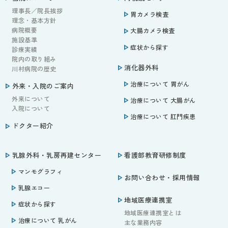
理事長／院長挨拶
胃カメラ検査
理念・基本方針
病院概要
大腸カメラ検査
施設基準
症状から探す
診療実績
院内の取り組み
消化器外科
川村病院の歴史
治療について 胃がん
外来・入院のご案内
外来について
治療について 大腸がん
入院について
治療について 肛門疾患
ドクター紹介
乳腺外科・乳房再建センター
看護部教育研修制度
マンモグラフィ
お問い合わせ・採用情報
乳腺エコー
地域医療連携室
症状から探す
地域医療連携室とは
治療について 乳がん
主な業務内容