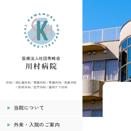
外科／消化器外科／胃腸内科／胃腸外科／乳腺外科
／
形成外科／肛門外科／緩和ケア内科
当院について
外来・入院のご案内